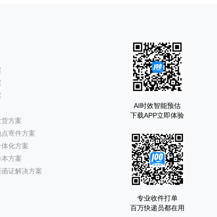
案
案
案
AI时效智能预估
下载APP立即体验
发货方案
地点寄件方案
一体化方案
降本方案
所函证解决方案
专业收件打单
百万快递员都在用