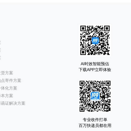
案
案
案
AI时效智能预估
下载APP立即体验
发货方案
地点寄件方案
一体化方案
降本方案
所函证解决方案
专业收件打单
百万快递员都在用