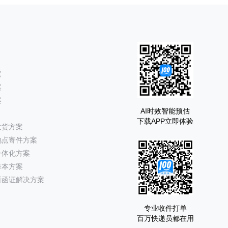
案
案
案
AI时效智能预估
下载APP立即体验
发货方案
地点寄件方案
一体化方案
降本方案
所函证解决方案
专业收件打单
百万快递员都在用