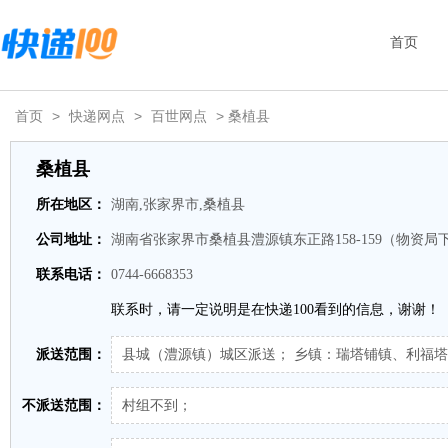
首页
首页
>
快递网点
>
百世网点
> 桑植县
桑植县
所在地区：
湖南,张家界市,桑植县
公司地址：
湖南省张家界市桑植县澧源镇东正路158-159（物资局
联系电话：
0744-6668353
联系时，请一定说明是在快递100看到的信息，谢谢！
派送范围：
县城（澧源镇）城区派送； 乡镇：瑞塔铺镇、利福
不派送范围：
村组不到；