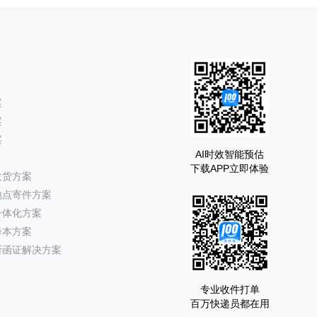
案
案
案
AI时效智能预估
下载APP立即体验
发货方案
地点寄件方案
一体化方案
降本方案
所函证解决方案
专业收件打单
百万快递员都在用