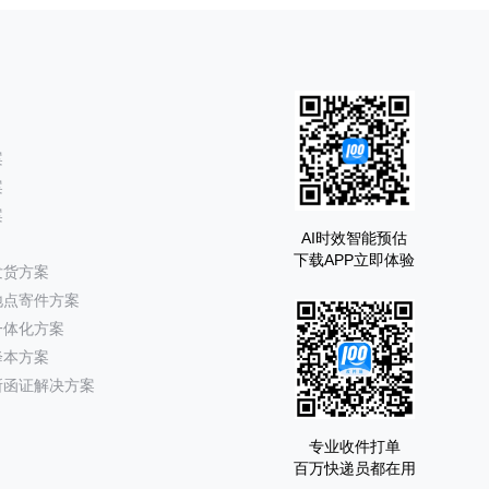
案
案
案
AI时效智能预估
下载APP立即体验
发货方案
地点寄件方案
一体化方案
降本方案
所函证解决方案
专业收件打单
百万快递员都在用