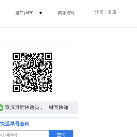
|
注册
登录
接口(API)
商家寄件
查找附近快递员，一键寄快递
快递单号查询
查询