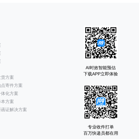
案
案
案
AI时效智能预估
下载APP立即体验
发货方案
地点寄件方案
一体化方案
降本方案
所函证解决方案
专业收件打单
百万快递员都在用