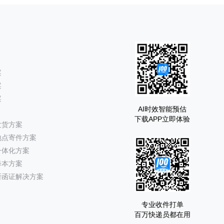
案
案
案
AI时效智能预估
下载APP立即体验
发货方案
地点寄件方案
一体化方案
降本方案
所函证解决方案
专业收件打单
百万快递员都在用