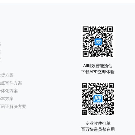
案
案
案
AI时效智能预估
下载APP立即体验
发货方案
地点寄件方案
一体化方案
降本方案
所函证解决方案
专业收件打单
百万快递员都在用