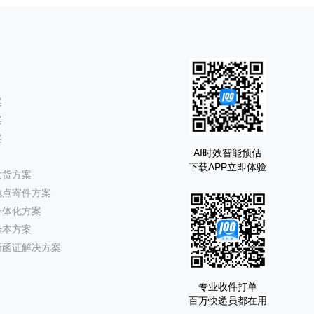
案
案
案
AI时效智能预估
下载APP立即体验
发货方案
地点寄件方案
一体化方案
降本方案
所函证解决方案
专业收件打单
百万快递员都在用