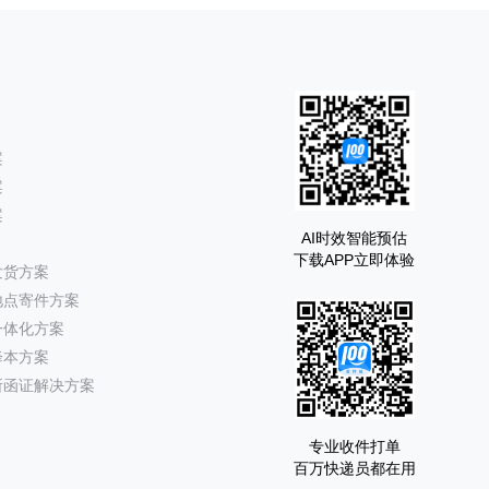
案
案
案
AI时效智能预估
下载APP立即体验
发货方案
地点寄件方案
一体化方案
降本方案
所函证解决方案
专业收件打单
百万快递员都在用