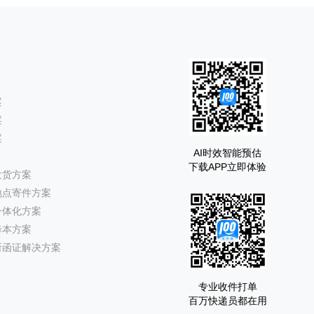
案
案
案
AI时效智能预估
下载APP立即体验
发货方案
地点寄件方案
一体化方案
降本方案
所函证解决方案
专业收件打单
百万快递员都在用