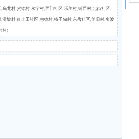
,乌龙村,贺铭村,永宁村,西门社区,乐美村,铺西村,北街社区,
,滑坡村,红土田社区,恕德村,椅子甸村,东岳社区,羊旧村,矣波
岔村)