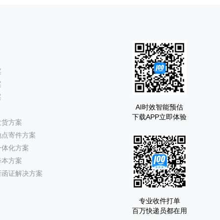
案
案
案
AI时效智能预估
下载APP立即体验
发货方案
地点寄件方案
一体化方案
降本方案
所函证解决方案
专业收件打单
百万快递员都在用