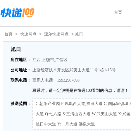
首页
首页
>
快递网点
>
速尔快递网点
> 旭日
旭日
所在地区：
江西,上饶市,广信区
公司地址：
上饶经济技术开发区武夷山大道11号1栋1-15号
联系电话：
联系人电话：15932907898
联系时，请一定说明是在快递100看到的信息，谢谢！
派送范围：
C:朝阳产业园 F:凤凰西大道,福田大道 G:国际家俱城 
大道 Q:七六路 S:三清山西大道 W:武夷山大道 X:兴
旭日中大道 Y:一舟大道,远泉大道