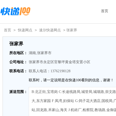
首页
首页
>
快递网点
>
速尔快递网点
> 张家界
张家界
所在地区：
湖南,张家界市
公司地址：
张家界市永定区官黎坪黄金塔安置小区
联系电话：
联系人电话：13762190128
联系时，请一定说明是在快递100看到的信息，谢谢！
派送范围：
B:北正街,宝塔岗 C:长途线路局,城管局,城墙路,崇文路
大,东方家园 F:凤湾,妇保站 G:鸽子花大酒店,国税局,
站,回龙路,禾家山,海关 J:机砖厂,检察院,教场路,金御