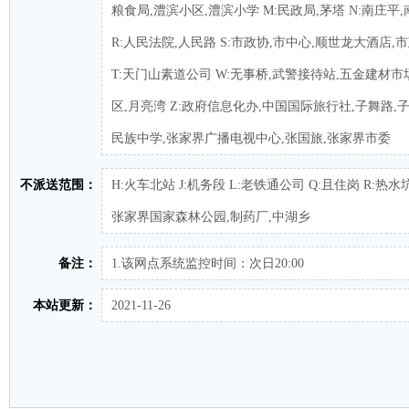
粮食局,澧滨小区,澧滨小学 M:民政局,茅塔 N:南庄平
R:人民法院,人民路 S:市政协,市中心,顺世龙大酒店,
T:天门山素道公司 W:无事桥,武警接待站,五金建材市场
区,月亮湾 Z:政府信息化办,中国国际旅行社,子舞路,
民族中学,张家界广播电视中心,张国旅,张家界市委
不派送范围：
H:火车北站 J:机务段 L:老铁通公司 Q:且住岗 R:热水
张家界国家森林公园,制药厂,中湖乡
备注：
1.该网点系统监控时间：次日20:00
本站更新：
2021-11-26