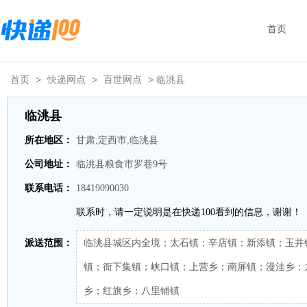
首页
首页
>
快递网点
>
百世网点
> 临洮县
临洮县
所在地区：
甘肃,定西市,临洮县
公司地址：
临洮县粮食市罗巷9号
联系电话：
18419090030
联系时，请一定说明是在快递100看到的信息，谢谢！
派送范围：
临洮县城区内全境；太石镇；辛店镇；新添镇；玉井
镇；衙下集镇；峡口镇；上营乡；南屏镇；漫洼乡；
乡；红旗乡；八里铺镇