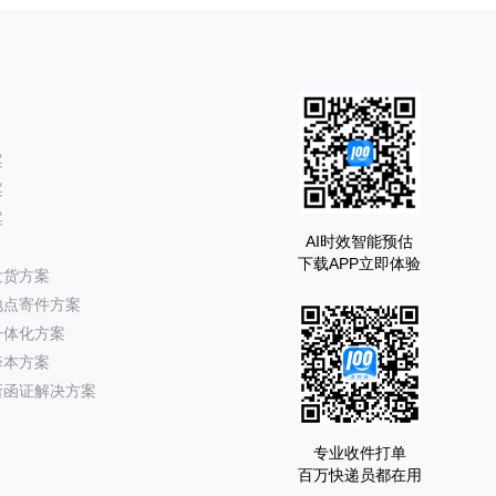
案
案
案
AI时效智能预估
下载APP立即体验
发货方案
地点寄件方案
一体化方案
降本方案
所函证解决方案
专业收件打单
百万快递员都在用