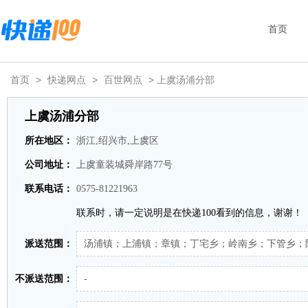
首页
首页
>
快递网点
>
百世网点
> 上虞汤浦分部
上虞汤浦分部
所在地区：
浙江,绍兴市,上虞区
公司地址：
上虞童装城舜岸路77号
联系电话：
0575-81221963
联系时，请一定说明是在快递100看到的信息，谢谢！
派送范围：
汤浦镇；上浦镇；章镇；丁宅乡；岭南乡；下管乡；
不派送范围：
-