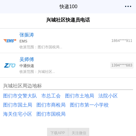
快递100
兴城社区快递员电话
张振涛
1864****911
EMS
收派范围：图们市国税局...
吴师傅
1394****683
中通快递
收派范围：兴城社区...
兴城社区周边地标
图们市交警大队
市总工会
图们市土地局
法院小区
图们市国土局
图们市商检局
图们市第一小学校
海关住宅小区
图们市国税局
下载APP
关注微信