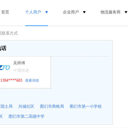
首页
个人用户
企业用户
物流服务商
员联系方式
电话
吴师傅
中通快递
1394****683
查看详情
市国土局
兴城社区
图们市商检局
图们市第一小学校
区
图们市第二高级中学