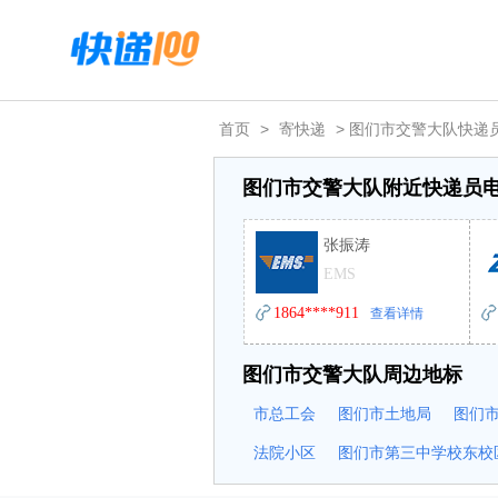
首页
>
寄快递
> 图们市交警大队快递
图们市交警大队附近快递员
张振涛
EMS
1864****911
查看详情
图们市交警大队周边地标
市总工会
图们市土地局
图们
法院小区
图们市第三中学校东校