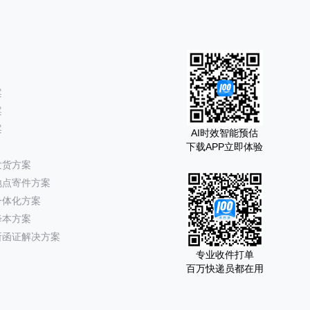
案
案
案
AI时效智能预估
下载APP立即体验
发货方案
地点寄件方案
一体化方案
降本方案
所函证解决方案
专业收件打单
百万快递员都在用