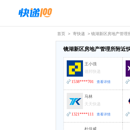
首页
>
寄快递
> 镜湖新区房地产管理
镜湖新区房地产管理所附近
王小强
德邦快递
1538****701
查看详情
马林
天天快递
1321****111
查看详情
杜佳威