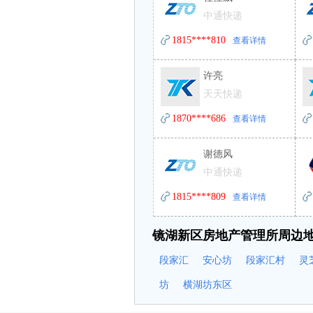
中通快递
1815****810
查看详情
许亮
天天快递
1870****686
查看详情
谢德风
中通快递
1815****809
查看详情
镜湖新区房地产管理所周边
段家汇
安心坊
段家汇村
灵
坊
横湖坊东区