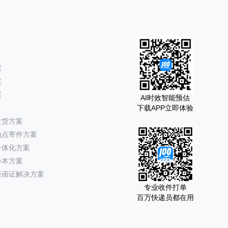
案
案
案
AI时效智能预估
下载APP立即体验
发货方案
地点寄件方案
一体化方案
降本方案
所函证解决方案
专业收件打单
百万快递员都在用