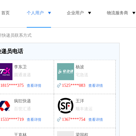
首页
个人用户
企业用户
物流服务商
所快递员联系方式
快递员电话
李东卫
杨波
圆通速递
宅急送
1815****375
1525****083
查看详情
查看详情
疯狂快递
王洋
百世汇通
顺丰速运
1533****719
1367****754
查看详情
查看详情
王直林
梁国权