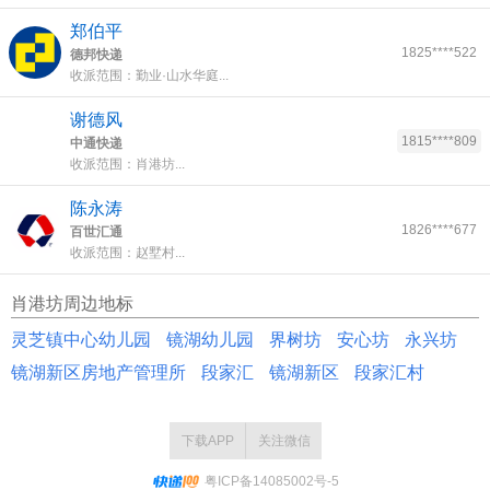
郑伯平
1825****522
德邦快递
收派范围：勤业·山水华庭...
谢德风
1815****809
中通快递
收派范围：肖港坊...
陈永涛
1826****677
百世汇通
收派范围：赵墅村...
肖港坊周边地标
灵芝镇中心幼儿园
镜湖幼儿园
界树坊
安心坊
永兴坊
镜湖新区房地产管理所
段家汇
镜湖新区
段家汇村
下载APP
关注微信
粤ICP备14085002号-5