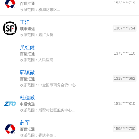
1533****719
百世汇通
收派范围：横湖坊东区...
王洋
1367****754
顺丰速运
收派范围：嘉汇大厦...
吴红健
1373****110
百世汇通
收派范围：人民医院...
郭镇徽
1318****662
百世汇通
收派范围：中金国际商务会议中心...
杜佳威
1815****810
中通快递
收派范围：后墅村社区服务中心...
薛军
1595****730
百世汇通
收派范围：香滨半岛...