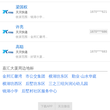
梁国权
1870****621
天天快递
收派范围：镜湖小学...
许亮
1870****686
天天快递
收派范围：金邦汇馨湾...
高聪
1870****683
天天快递
收派范围：好望大厦...
嘉汇大厦周边地标
金邦汇馨湾
市公交集团
横湖坊东区
勤业·山水华庭
横湖坊西区
后墅坊东区
三之三绍兴润沁幼儿园
镜湖小学
后墅村社区服务中心
下载APP
关注微信