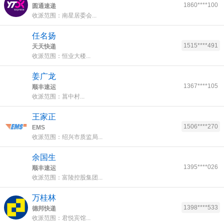
1860****100
圆通速递
收派范围：南星居委会...
任名扬
1515****491
天天快递
收派范围：恒业大楼...
姜广龙
1367****105
顺丰速运
收派范围：菖中村...
王家正
1506****270
EMS
收派范围：绍兴市质监局...
余国生
1395****026
顺丰速运
收派范围：富陵控股集团...
万桂林
1398****533
德邦快递
收派范围：君悦宾馆...