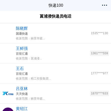
快递100
菖浦溇快递员电话
陈晓辉
1535****130
国通快递
收派范围：丽景华庭...
王鲜强
1361****559
百世汇通
收派范围：菖浦溇...
王石
1777****977
百世汇通
收派范围：精工控股集团...
吕亚林
1870****633
天天快递
收派范围：丽景华庭...
黄绍江