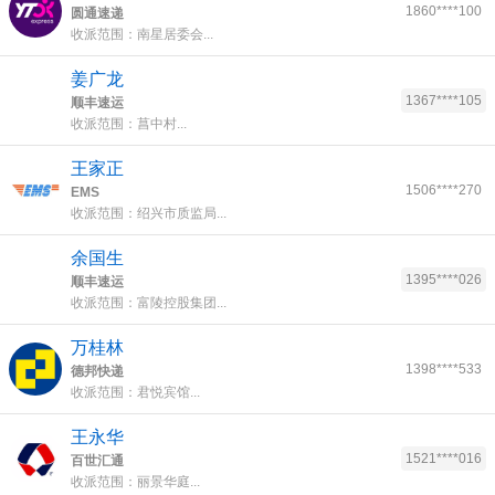
1860****100
圆通速递
收派范围：南星居委会...
姜广龙
1367****105
顺丰速运
收派范围：菖中村...
王家正
1506****270
EMS
收派范围：绍兴市质监局...
余国生
1395****026
顺丰速运
收派范围：富陵控股集团...
万桂林
1398****533
德邦快递
收派范围：君悦宾馆...
王永华
1521****016
百世汇通
收派范围：丽景华庭...