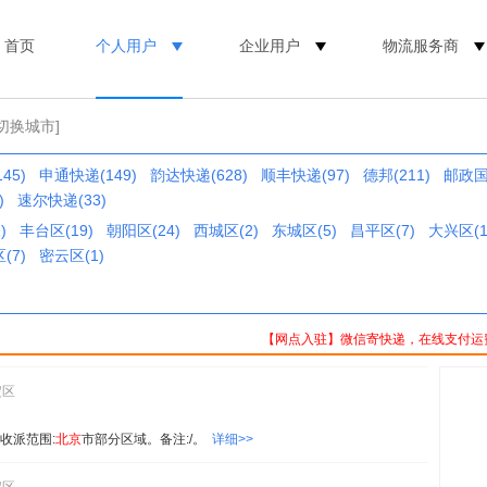
首页
个人用户
企业用户
物流服务商
[切换城市]
45)
申通快递(149)
韵达快递(628)
顺丰快递(97)
德邦(211)
邮政国内
)
速尔快递(33)
)
丰台区(19)
朝阳区(24)
西城区(2)
东城区(5)
昌平区(7)
大兴区(1
(7)
密云区(1)
【网点入驻】微信寄快递，在线支付运
淀区
收派范围:
北京
市部分区域。备注:/。
详细>>