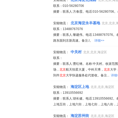
安能物流：
北京,北京,海
联系：010-56280706
摘要：联系人:方春霞。电话:010-56280706。
北京海淀永丰基地
安能物流：
北京,北京,
联系：13488767076
摘要：联系人:黎建伟。电话:134887670
路东面到京新高速。备注:/。
详细>>
中关村
安能物流：
北京,北京,海淀区
联系：
摘要：联系人:曹红锵。名称:中关村。收派范
场，
北京
航天恒星大厦，中科天博，
北京
大学
到件
北京
大学快递服务处代签收。备注...
详细
海淀区上地
安能物流：
北京,北京,海淀区
联系：13910556692
摘要：联系人:胡长健。电话:139105566
上地五街，上地六街，上地七街，上地八街，上
海淀苏州街
安能物流：
北京,北京,海淀区