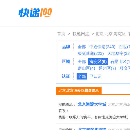
首页
>
快递网点
> 北京,北京,海淀区
品牌
全部
中通快递(240)
百世(1
极兔速递(223)
天地华宇(32
区域
全部
海淀区(6)
石景山区(1
房山区(4)
通州区(7)
顺义区
认证
全部
已认证
北京,北京,海淀区快递信息
北京海淀大学城
安能物流：
北京,北京,海
联系：
摘要：联系人:谭良平。名称:北京海淀大学城。
北京海淀北清路