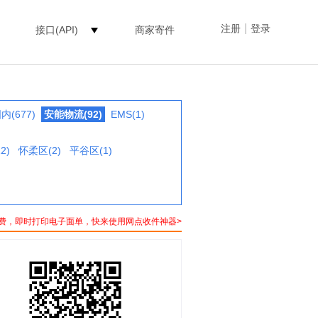
|
注册
登录
接口(API)
商家寄件
(677)
安能物流(92)
EMS(1)
2)
怀柔区(2)
平谷区(1)
费，即时打印电子面单，快来使用网点收件神器>