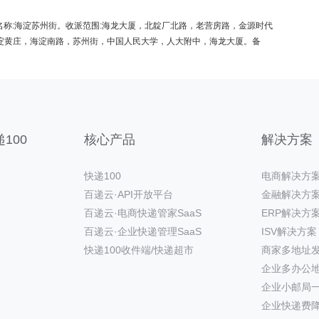
97。名称:海淀苏州街。收派范围:海龙大厦，北靛厂北路，老营房路，金源时代
淀黄庄，海淀南路，苏州街，中国人民大学，人大附中，海龙大厦。备
100
核心产品
解决方案
快递100
电商解决方
百递云·API开放平台
金融解决方
百递云·电商快递管家SaaS
ERP解决方
百递云·企业快递管理SaaS
ISV解决方案
快递100收件端/快递超市
商家多地址
企业多办公
企业小邮局
企业快递费