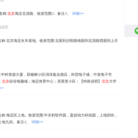
淀区
名称:
北京
海淀北清路。收派范围:/。备注:/。
详细>>
海淀区
76。名称:北京海淀永丰基地。收派范围:北面到沙阳路南面到北清路西面到上庄
围:中科资源大厦，双榆树小区润泽嘉业酒店，科贸电子城，中发电子市
；
北京
硅谷电脑城；海淀体育中心；芙蓉里小区；【特殊说明】
北京
大学
>>
92。名称:海淀区上地。收派范围:中关村软件园，盈创动力科技园，上地四街，
地九街。备注:/。
详细>>