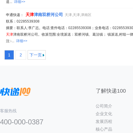
道...
详细>>
天津
津南双桥河公司
申通快递：
天津,天津,津南区
联系：02285539308
摘要：联系人:李广志。电话:查件电话：02285539308；业务电话：0228553930
天津
津南双桥河公司。收派范围:全境派送：双桥河镇、葛沽镇； 镇派送,村组一
注:-...
详细>>
1
2
下一页
了解快递100
公司简介
客服热线
企业文化
400-000-0387
发展历程
核心产品