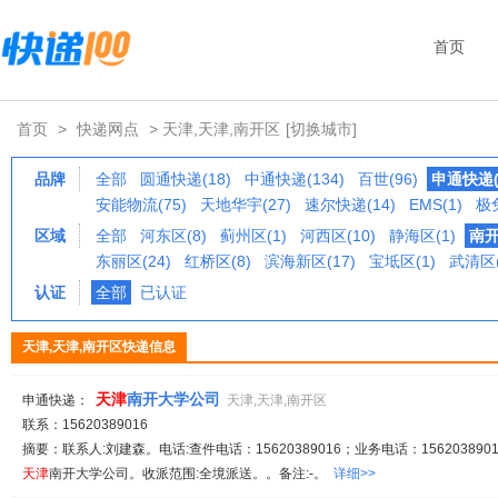
首页
首页
>
快递网点
> 天津,天津,南开区
[切换城市]
品牌
全部
圆通快递(18)
中通快递(134)
百世(96)
申通快递(1
安能物流(75)
天地华宇(27)
速尔快递(14)
EMS(1)
极兔
区域
全部
河东区(8)
蓟州区(1)
河西区(10)
静海区(1)
南开
东丽区(24)
红桥区(8)
滨海新区(17)
宝坻区(1)
武清区(
认证
全部
已认证
天津,天津,南开区快递信息
天津
南开大学公司
申通快递：
天津,天津,南开区
联系：15620389016
摘要：联系人:刘建森。电话:查件电话：15620389016；业务电话：1562038901
天津
南开大学公司。收派范围:全境派送。。备注:-。
详细>>