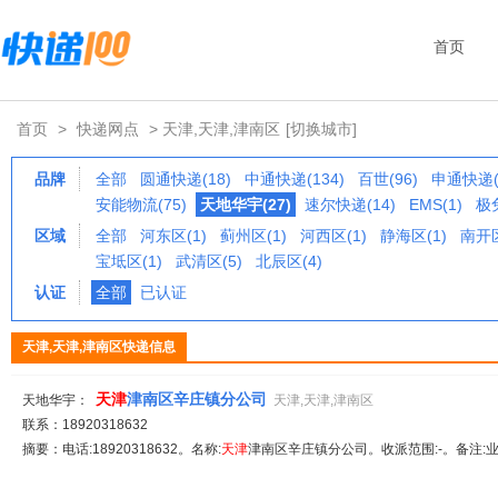
首页
首页
>
快递网点
> 天津,天津,津南区
[切换城市]
品牌
全部
圆通快递(18)
中通快递(134)
百世(96)
申通快递(1
安能物流(75)
天地华宇(27)
速尔快递(14)
EMS(1)
极兔
区域
全部
河东区(1)
蓟州区(1)
河西区(1)
静海区(1)
南开区
宝坻区(1)
武清区(5)
北辰区(4)
认证
全部
已认证
天津,天津,津南区快递信息
天津
津南区辛庄镇分公司
天地华宇：
天津,天津,津南区
联系：18920318632
摘要：电话:18920318632。名称:
天津
津南区辛庄镇分公司。收派范围:-。备注: