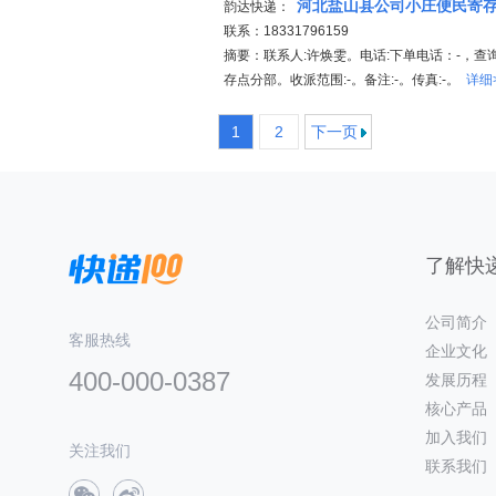
河北盐山县公司小庄便民寄
韵达快递：
联系：18331796159
摘要：联系人:许焕雯。电话:下单电话：-，查询
存点分部。收派范围:-。备注:-。传真:-。
详细
1
2
下一页
了解快递
公司简介
客服热线
企业文化
400-000-0387
发展历程
核心产品
加入我们
关注我们
联系我们