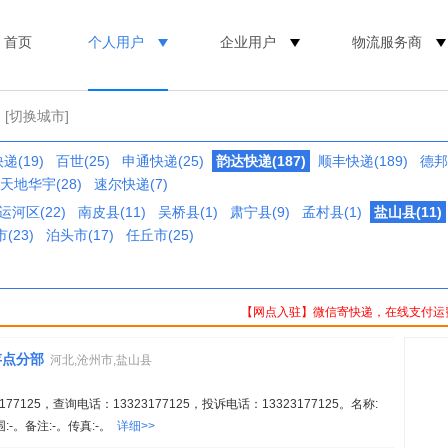
首页
个人用户
企业用户
物流服务商
[切换城市]
递(19)
百世(25)
申通快递(25)
韵达快递(187)
顺丰快递(189)
德邦(
天地华宇(28)
速尔快递(7)
运河区(22)
南皮县(11)
吴桥县(1)
肃宁县(9)
孟村县(1)
盐山县(11)
(23)
泊头市(17)
任丘市(25)
【网点入驻】微信寄快递，在线支付运
存点分部
河北,沧州市,盐山县
7125，查询电话：13323177125，投诉电话：13323177125。名称:
。备注:-。传真:-。
详细>>