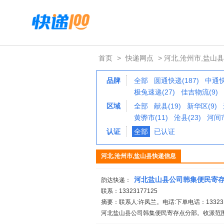
首页
>
快递网点
> 河北,沧州市,盐山县
品牌
全部
圆通快递(187)
中通快
极兔速递(27)
佳吉物流(9)
区域
全部
献县(19)
新华区(9)
黄骅市(11)
沧县(23)
河间市
认证
全部
已认证
河北,沧州市,盐山县快递信息
河北盐山县公司韩集便民寄
韵达快递：
联系：13323177125
摘要：联系人:许凤兰。电话:下单电话：1332317
河北盐山县公司韩集便民寄存点分部。收派范围:-