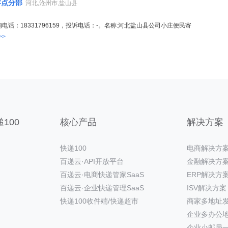
存点分部
河北,沧州市,盐山县
电话：18331796159，投诉电话：-。名称:河北盐山县公司小庄便民寄
>>
100
核心产品
解决方案
快递100
电商解决方
百递云·API开放平台
金融解决方
百递云·电商快递管家SaaS
ERP解决方
百递云·企业快递管理SaaS
ISV解决方案
快递100收件端/快递超市
商家多地址
企业多办公
企业小邮局