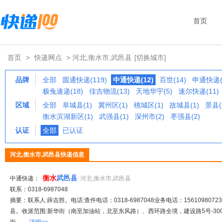
首页
首页
>
快递网点
> 河北,衡水市,武邑县
[切换城市]
品牌
全部
圆通快递(119)
中通快递(12)
百世(14)
申通快递(
极兔速递(18)
佳吉物流(13)
天地华宇(5)
速尔快递(11)
区域
全部
阜城县(1)
冀州区(1)
桃城区(1)
故城县(1)
景县(
衡水滨湖新区(1)
武强县(1)
深州市(2)
枣强县(2)
认证
全部
已认证
河北,衡水市,武邑县快递信息
衡
水
武邑县
中通快递：
河北,衡水市,武邑县
联系：0318-6987048
摘要：联系人:薛吉胜。电话:查件电话：0318-6987048业务电话：15610980723、
县。收派范围:新华街（南至加油站，北至东风路）、西环路全境，建设路5号-3