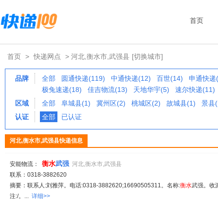
首页
首页
>
快递网点
> 河北,衡水市,武强县
[切换城市]
品牌
全部
圆通快递(119)
中通快递(12)
百世(14)
申通快递(
极兔速递(18)
佳吉物流(13)
天地华宇(5)
速尔快递(11)
区域
全部
阜城县(1)
冀州区(2)
桃城区(2)
故城县(1)
景县(
认证
全部
已认证
河北,衡水市,武强县快递信息
衡
水
武强
安能物流：
河北,衡水市,武强县
联系：0318-3882620
摘要：联系人:刘雅萍。电话:0318-3882620;16690505311。名称:
衡
水
武强。收
注:/。...
详细>>