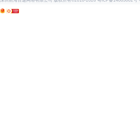
深圳前海百递网络有限公司 版权所有©2010-
2026
粤ICP备14085002号