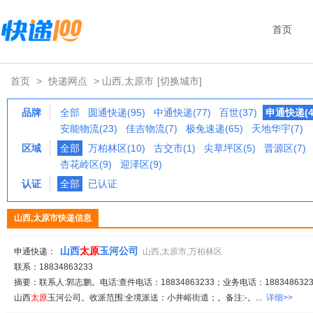
首页
首页
>
快递网点
> 山西,太原市
[切换城市]
品牌
全部
圆通快递(95)
中通快递(77)
百世(37)
申通快递(4
安能物流(23)
佳吉物流(7)
极兔速递(65)
天地华宇(7)
区域
全部
万柏林区(10)
古交市(1)
尖草坪区(5)
晋源区(7)
杏花岭区(9)
迎泽区(9)
认证
全部
已认证
山西,太原市快递信息
山西
太原
玉河公司
申通快递：
山西,太原市,万柏林区
联系：18834863233
摘要：联系人:郭志鹏。电话:查件电话：18834863233；业务电话：1883486323
山西
太原
玉河公司。收派范围:全境派送：小井峪街道；。备注:-。...
详细>>