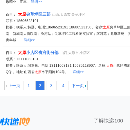
乐药业；汇丰...
详细>>
太原
尖草坪区三部
百世：
山西,太原市,尖草坪区
联系：18606523191
摘要：联系人:韩磊。电话:18606523191 18606523150。名称:
太原
尖草坪区三部
南；新城南大街以南；汾河站；尖草坪区工程检测实验室；滨河苑；龙康新苑；
青年城；...
详细>>
太原
小店区省府街分部
百世：
山西,太原市,小店区
联系：13111063131
摘要：联系人:闫嘉敏。电话:13111063131 15635118907。名称:
太原
小店区省府
QQ: 。地址:山西省
太原
市平阳路104号。...
详细>>
上一页
1
2
3
4
下一页
了解快递100