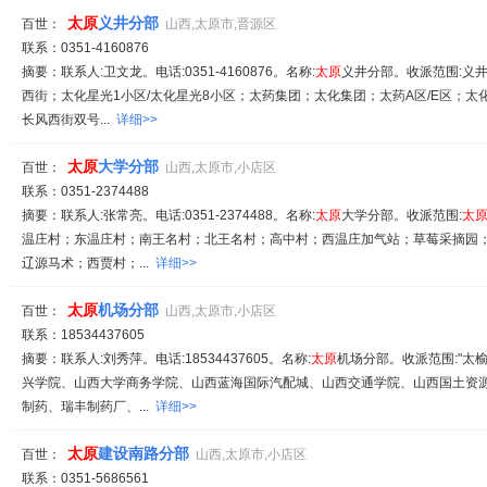
太原
义井分部
百世：
山西,太原市,晋源区
联系：0351-4160876
摘要：联系人:卫文龙。电话:0351-4160876。名称:
太原
义井分部。收派范围:义
西街；太化星光1小区/太化星光8小区；太药集团；太化集团；太药A区/E区；太
长风西街双号...
详细>>
太原
大学分部
百世：
山西,太原市,小店区
联系：0351-2374488
摘要：联系人:张常亮。电话:0351-2374488。名称:
太原
大学分部。收派范围:
太
温庄村；东温庄村；南王名村；北王名村；高中村；西温庄加气站；草莓采摘园
辽源马术；西贾村；...
详细>>
太原
机场分部
百世：
山西,太原市,小店区
联系：18534437605
摘要：联系人:刘秀萍。电话:18534437605。名称:
太原
机场分部。收派范围:"太
兴学院、山西大学商务学院、山西蓝海国际汽配城、山西交通学院、山西国土资
制药、瑞丰制药厂、...
详细>>
太原
建设南路分部
百世：
山西,太原市,小店区
联系：0351-5686561