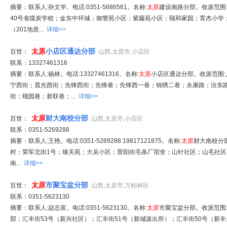
摘要：联系人:孙文学。电话:0351-5686561。名称:
太原
建设南路分部。收派范围
40号省煤炭学校；金东中环城；御警苑小区；紫藤苑小区；颐和家园；育杰小学；
（201地质...
详细>>
太原
小店区通达分部
百世：
山西,太原市,小店区
联系：13327461316
摘要：联系人:杨林。电话:13327461316。名称:
太原
小店区通达分部。收派范围
宁西街；晨光西街；先锋西街；先锋巷；先锋西一巷；锦绣二巷；永康路；汾东
街；颐园巷；新联巷；...
详细>>
太原
财大南校分部
百世：
山西,太原市,小店区
联系：0351-5269288
摘要：联系人:王艳。电话:0351-5269288 19817121875。名称:
太原
财大南校分
村；荣军北街1号；臻关苑；大吴小区；晋阳街毛条厂宿舍；山针社区；山毛社区
南...
详细>>
太原
市聚宝盆分部
百世：
山西,太原市,万柏林区
联系：0351-5623130
摘要：联系人:赵志富。电话:0351-5623130。名称:
太原
市聚宝盆分部。收派范围
部；汇丰街53号（新兴社区）；汇丰街51号（新城派出所）；汇丰街50号（新