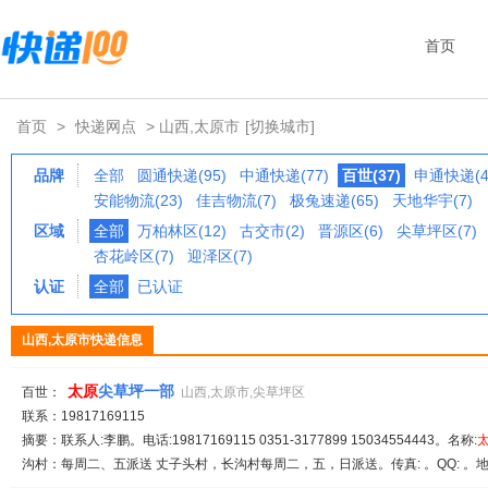
首页
首页
>
快递网点
> 山西,太原市
[切换城市]
品牌
全部
圆通快递(95)
中通快递(77)
百世(37)
申通快递(4
安能物流(23)
佳吉物流(7)
极兔速递(65)
天地华宇(7)
区域
全部
万柏林区(12)
古交市(2)
晋源区(6)
尖草坪区(7)
杏花岭区(7)
迎泽区(7)
认证
全部
已认证
山西,太原市快递信息
太原
尖草坪一部
百世：
山西,太原市,尖草坪区
联系：19817169115
摘要：联系人:李鹏。电话:19817169115 0351-3177899 15034554443。名称:
沟村：每周二、五派送 丈子头村，长沟村每周二，五，日派送。传真: 。QQ: 。地址