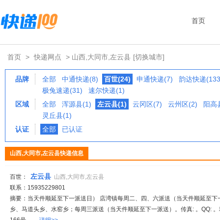
首页
首页
>
快递网点
> 山西,大同市,左云县
[切换城市]
品牌
全部
中通快递(8)
百世(24)
申通快递(7)
韵达快递(133
极兔速递(31)
速尔快递(1)
区域
全部
浑源县(1)
左云县(1)
云冈区(7)
云州区(2)
阳高县
灵丘县(1)
认证
全部
已认证
山西,大同市,左云县快递信息
左云县
百世：
山西,大同市,左云县
联系：15935229801
摘要：当天件顺延至下一派送日） 店湾镇每周二、四、六派送（当天件顺延至下
乡、马道头乡、水窑乡；每周三派送（当天件顺延至下一派送）。传真: 。QQ: 。