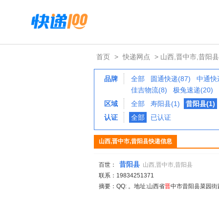
首页
>
快递网点
> 山西,晋中市,昔阳县
品牌
全部
圆通快递(87)
中通快递
佳吉物流(8)
极兔速递(20)
区域
全部
寿阳县(1)
昔阳县(1)
认证
全部
已认证
山西,晋中市,昔阳县快递信息
昔阳县
百世：
山西,晋中市,昔阳县
联系：19834251371
摘要：QQ: 。地址:山西省
晋
中市昔阳县菜园街