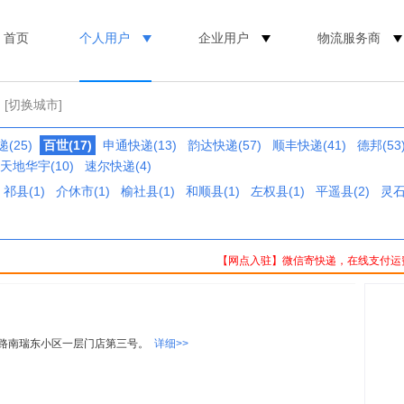
首页
个人用户
企业用户
物流服务商
[切换城市]
(25)
百世(17)
申通快递(13)
韵达快递(57)
顺丰快递(41)
德邦(53
天地华宇(10)
速尔快递(4)
祁县(1)
介休市(1)
榆社县(1)
和顺县(1)
左权县(1)
平遥县(2)
灵石
【网点入驻】微信寄快递，在线支付运
路南瑞东小区一层门店第三号。
详细>>