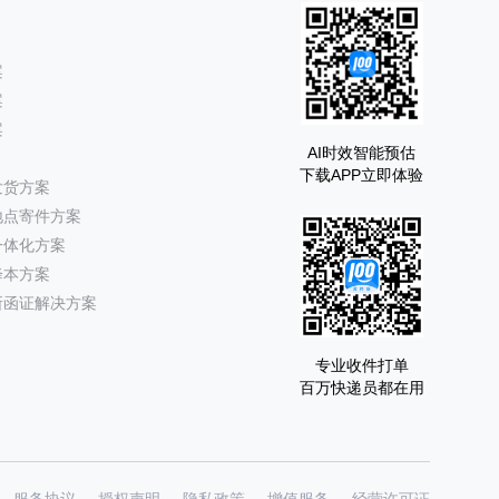
案
案
案
AI时效智能预估
下载APP立即体验
发货方案
地点寄件方案
一体化方案
降本方案
所函证解决方案
专业收件打单
百万快递员都在用