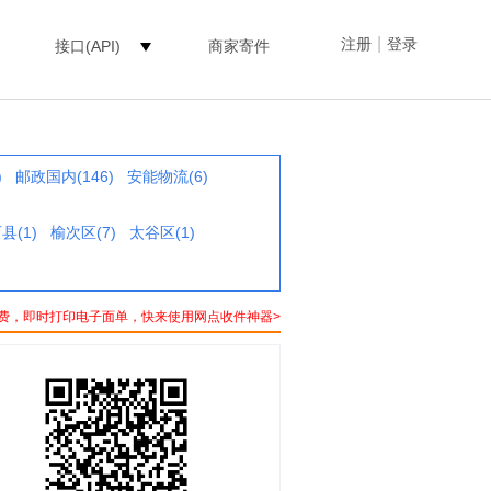
|
注册
登录
接口(API)
商家寄件
)
邮政国内(146)
安能物流(6)
县(1)
榆次区(7)
太谷区(1)
费，即时打印电子面单，快来使用网点收件神器>