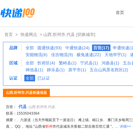
首页
首页
>
快递网点
> 山西,忻州市,代县
[切换城市]
品牌
全部
圆通快递(93)
中通快递(24)
百世(17)
申通快递(1
安能物流(6)
佳吉物流(9)
极兔速递(22)
天地华宇(1)
区域
全部
忻府区(4)
繁峙县(1)
宁武县(1)
河曲县(1)
五台县
神池县(1)
静乐县(1)
原平市(1)
五台山风景名胜区(2)
认证
全部
已认证
山西,忻州市,代县快递信息
代县
百世：
山西,忻州市,代县
联系：15535043364
摘要：、六派送（当天件顺延至下一派送日） 滩上镇、峪口乡、 雁门关乡每周
真: 。QQ: 。地址:"山西省
忻
州
市代县城东关客都二部后巷百世汇通 "。...
详细>>