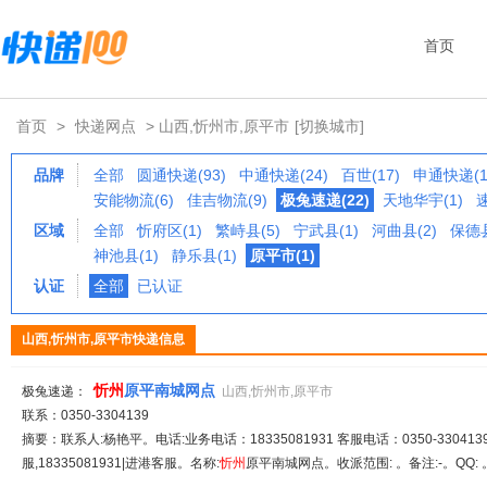
首页
首页
>
快递网点
> 山西,忻州市,原平市
[切换城市]
品牌
全部
圆通快递(93)
中通快递(24)
百世(17)
申通快递(1
安能物流(6)
佳吉物流(9)
极兔速递(22)
天地华宇(1)
区域
全部
忻府区(1)
繁峙县(5)
宁武县(1)
河曲县(2)
保德县
神池县(1)
静乐县(1)
原平市(1)
认证
全部
已认证
山西,忻州市,原平市快递信息
忻
州
原平南城网点
极兔速递：
山西,忻州市,原平市
联系：0350-3304139
摘要：联系人:杨艳平。电话:业务电话：18335081931 客服电话：0350-3304139|
服,18335081931|进港客服。名称:
忻
州
原平南城网点。收派范围: 。备注:-。QQ: 