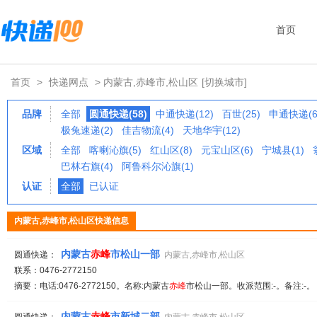
首页
首页
>
快递网点
> 内蒙古,赤峰市,松山区
[切换城市]
品牌
全部
圆通快递(58)
中通快递(12)
百世(25)
申通快递(6
极兔速递(2)
佳吉物流(4)
天地华宇(12)
区域
全部
喀喇沁旗(5)
红山区(8)
元宝山区(6)
宁城县(1)
巴林右旗(4)
阿鲁科尔沁旗(1)
认证
全部
已认证
内蒙古,赤峰市,松山区快递信息
内蒙古
赤峰
市松山一部
圆通快递：
内蒙古,赤峰市,松山区
联系：0476-2772150
摘要：电话:0476-2772150。名称:内蒙古
赤峰
市松山一部。收派范围:-。备注:-
内蒙古
赤峰
市新城二部