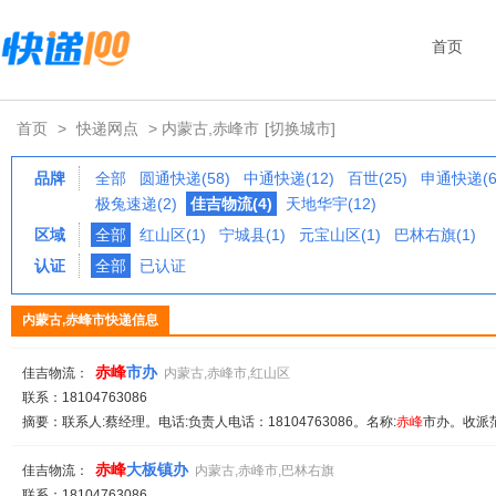
首页
首页
>
快递网点
> 内蒙古,赤峰市
[切换城市]
品牌
全部
圆通快递(58)
中通快递(12)
百世(25)
申通快递(6
极兔速递(2)
佳吉物流(4)
天地华宇(12)
区域
全部
红山区(1)
宁城县(1)
元宝山区(1)
巴林右旗(1)
认证
全部
已认证
内蒙古,赤峰市快递信息
赤峰
市办
佳吉物流：
内蒙古,赤峰市,红山区
联系：18104763086
摘要：联系人:蔡经理。电话:负责人电话：18104763086。名称:
赤峰
市办。收派范
赤峰
大板镇办
佳吉物流：
内蒙古,赤峰市,巴林右旗
联系：18104763086