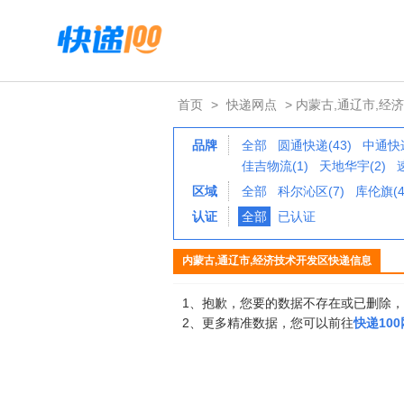
首页
>
快递网点
> 内蒙古,通辽市,经
品牌
全部
圆通快递(43)
中通快递
佳吉物流(1)
天地华宇(2)
区域
全部
科尔沁区(7)
库伦旗(4
认证
全部
已认证
内蒙古,通辽市,经济技术开发区快递信息
1、抱歉，您要的数据不存在或已删除
2、更多精准数据，您可以前往
快递10