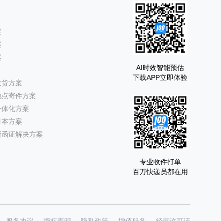
案
案
案
AI时效智能预估
下载APP立即体验
发货方案
地点寄件方案
一体化方案
降本方案
所函证解决方案
专业收件打单
百万快递员都在用