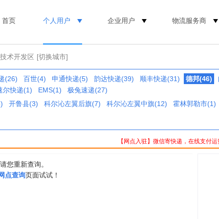
首页
个人用户
企业用户
物流服务商
济技术开发区
[切换城市]
(26)
百世(4)
申通快递(5)
韵达快递(39)
顺丰快递(31)
德邦(46)
速尔快递(1)
EMS(1)
极兔速递(27)
)
开鲁县(3)
科尔沁左翼后旗(7)
科尔沁左翼中旗(12)
霍林郭勒市(1)
【网点入驻】微信寄快递，在线支付运
，请您重新查询。
0网点查询
页面试试！