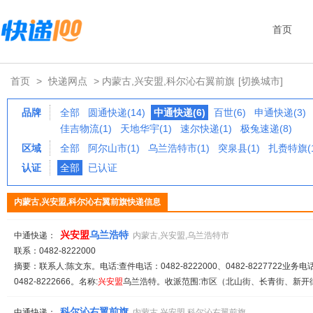
首页
首页
>
快递网点
> 内蒙古,兴安盟,科尔沁右翼前旗
[切换城市]
品牌
全部
圆通快递(14)
中通快递(6)
百世(6)
申通快递(3)
佳吉物流(1)
天地华宇(1)
速尔快递(1)
极兔速递(8)
区域
全部
阿尔山市(1)
乌兰浩特市(1)
突泉县(1)
扎赉特旗(1
认证
全部
已认证
内蒙古,兴安盟,科尔沁右翼前旗快递信息
兴安
盟
乌兰浩特
中通快递：
内蒙古,兴安盟,乌兰浩特市
联系：0482-8222000
摘要：联系人:陈文东。电话:查件电话：0482-8222000、0482-8227722业务电话：0
0482-8222666。名称:
兴安
盟
乌兰浩特。收派范围:市区（北山街、长青街、新开街
科尔沁右翼前旗
中通快递：
内蒙古,兴安盟,科尔沁右翼前旗