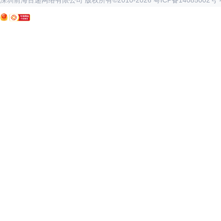
深圳前海百递网络有限公司 版权所有©2010-
2026
粤ICP备14085002号