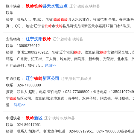
铁岭
铁岭
县天水营业点
顺丰快递：
辽宁,铁岭市,铁岭县
联系：
摘要：联系人: 。电话: 。名称:
铁岭
铁岭
县天水营业点。收派范围:全境。备注:服务时间
真: 。QQ: 。地址:辽宁省
铁岭
市
铁岭
县凡河镇凡河新区天水嘉苑17幢门市6号房。.
辽宁沈阳
铁岭
安能物流：
辽宁,铁岭市,铁岭县
联系：13009276912
摘要：电话:13009276912。名称:辽宁沈阳
铁岭
。收派范围:
铁岭
市银州区全境，
环路、广裕街、汇工街、工人街、岭东街、南马路、新华街、光荣街、北市路、兴
担产品系列，加收：5...
详细>>
辽宁
铁岭
新区公司
申通快递：
辽宁,铁岭市,铁岭县
联系：024-77308800
摘要：联系人:赵明。电话:查件电话：024-77308800；业务电话：13504107249
宁
铁岭
新区公司。收派范围:全境派送：蔡牛镇、双井子镇、阿吉镇、平顶堡镇、
道...
详细>>
铁岭
新区
中通快递：
辽宁,铁岭市,铁岭县
联系：024-86917951
摘要：联系人:胡海洋。电话:查件电话：024-86917951、024-79000880业务电话：0