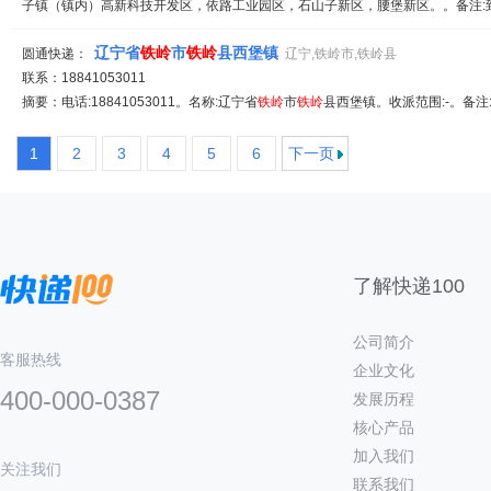
子镇（镇内）高新科技开发区，依路工业园区，石山子新区，腰堡新区。。备注:到付
辽宁省
铁岭
市
铁岭
县西堡镇
圆通快递：
辽宁,铁岭市,铁岭县
联系：18841053011
摘要：电话:18841053011。名称:辽宁省
铁岭
市
铁岭
县西堡镇。收派范围:-。备注
1
2
3
4
5
6
下一页
了解快递100
公司简介
客服热线
企业文化
400-000-0387
发展历程
核心产品
加入我们
关注我们
联系我们