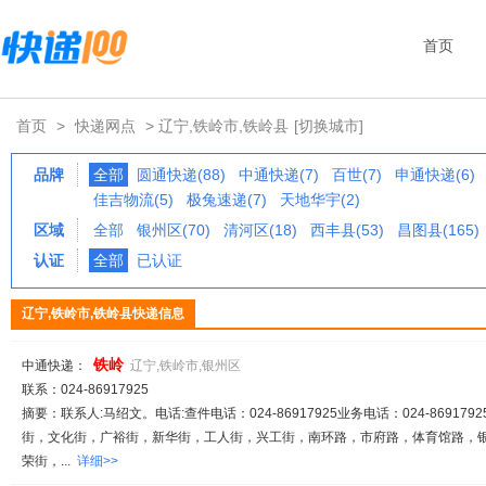
首页
首页
>
快递网点
> 辽宁,铁岭市,铁岭县
[切换城市]
品牌
全部
圆通快递(88)
中通快递(7)
百世(7)
申通快递(6)
佳吉物流(5)
极兔速递(7)
天地华宇(2)
区域
全部
银州区(70)
清河区(18)
西丰县(53)
昌图县(165)
认证
全部
已认证
辽宁,铁岭市,铁岭县快递信息
铁岭
中通快递：
辽宁,铁岭市,银州区
联系：024-86917925
摘要：联系人:马绍文。电话:查件电话：024-86917925业务电话：024-8691792
街，文化街，广裕街，新华街，工人街，兴工街，南环路，市府路，体育馆路，
荣街，...
详细>>