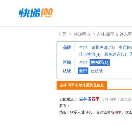
首页
>
快递网点
> 吉林,四平市,铁东区
品牌
全部
圆通快递(71)
中通快递
佳吉物流(4)
极兔速递(3)
区域
全部
铁东区(1)
认证
全部
已认证
吉林,四平市,铁东区快递信息
吉林省
四平
安能物流：
吉林,四平市,铁东区
联系：
摘要：联系人:张诗其。名称:吉林省
四平
。收派