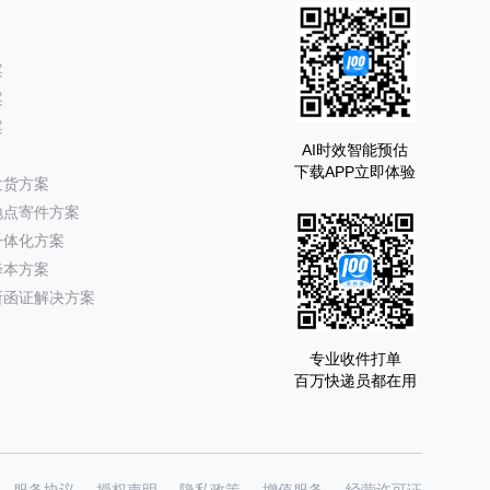
案
案
案
AI时效智能预估
下载APP立即体验
发货方案
地点寄件方案
一体化方案
降本方案
所函证解决方案
专业收件打单
百万快递员都在用