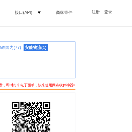
|
注册
登录
接口(API)
商家寄件
邮政国内(77)
安能物流(1)
费，即时打印电子面单，快来使用网点收件神器>