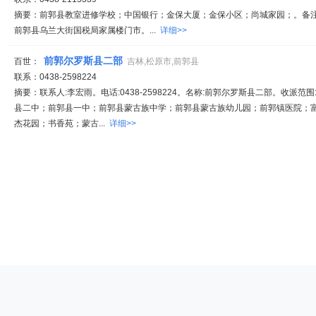
摘要：前郭县教室进修学校；中国银行；金保大厦；金保小区；尚城家园；。备注:-。
前郭县乌兰大街国税局家属楼门市。...
详细>>
前郭尔罗斯县二部
百世：
吉林,松原市,前郭县
联系：0438-2598224
摘要：联系人:李宏雨。电话:0438-2598224。名称:前郭尔罗斯县二部。收派范
县二中；前郭县一中；前郭县蒙古族中学；前郭县蒙古族幼儿园；前郭镇医院；
杰花园；书香苑；蒙古...
详细>>