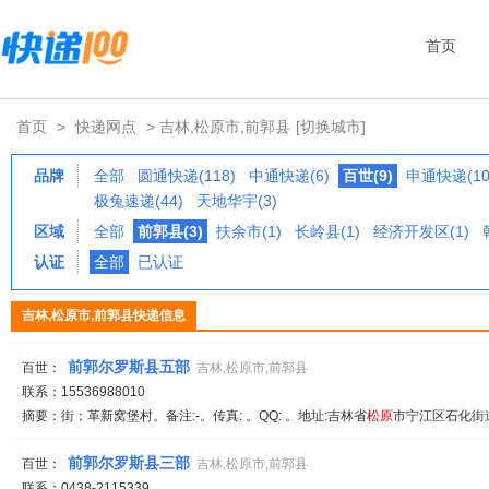
首页
首页
>
快递网点
> 吉林,松原市,前郭县
[切换城市]
品牌
全部
圆通快递(118)
中通快递(6)
百世(9)
申通快递(10
极兔速递(44)
天地华宇(3)
区域
全部
前郭县(3)
扶余市(1)
长岭县(1)
经济开发区(1)
认证
全部
已认证
吉林,松原市,前郭县快递信息
前郭尔罗斯县五部
百世：
吉林,松原市,前郭县
联系：15536988010
摘要：街；革新窝堡村。备注:-。传真: 。QQ: 。地址:吉林省
松
原
市宁江区石化街道
前郭尔罗斯县三部
百世：
吉林,松原市,前郭县
联系：0438-2115339