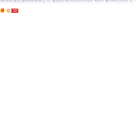
深圳前海百递网络有限公司 版权所有©2010-
2026
粤ICP备14085002号