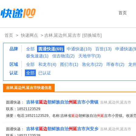
首页
首页
>
快递网点
> 吉林,延边州,延吉市
[切换城市]
品牌
全部
圆通快递(69)
中通快递(10)
百世(13)
申通快递(9
极兔速递(1)
佳吉物流(2)
天地华宇(3)
区域
全部
和龙市(4)
图们市(1)
敦化市(22)
珲春市(2)
龙井
认证
全部
已认证
吉林,延边州,延吉市快递信息
吉林省
延
边
朝鲜族自治
州
延
吉市小营镇
圆通快递：
吉林,延边州,延吉市
联系：18521123529
摘要：电话:18521123529。名称:吉林省
延
边
朝鲜族自治
州
延
吉市小营镇。收派范围:
吉林省
延
边
朝鲜族自治
州
延
吉市兴安乡
圆通快递：
吉林,延边州,延吉市
联系：18521123529