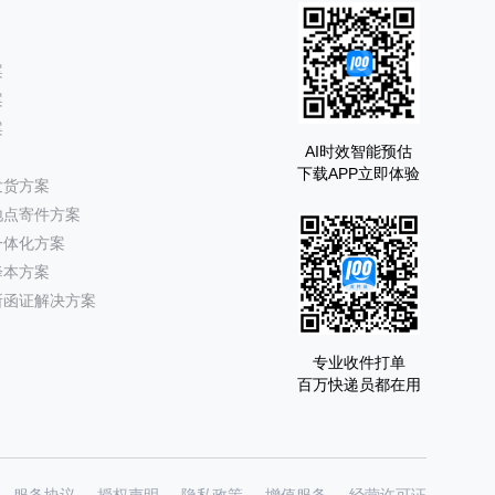
案
案
案
AI时效智能预估
下载APP立即体验
发货方案
地点寄件方案
一体化方案
降本方案
所函证解决方案
专业收件打单
百万快递员都在用