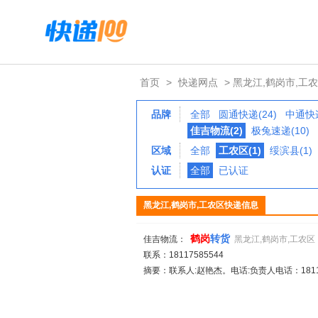
首页
>
快递网点
> 黑龙江,鹤岗市,工
品牌
全部
圆通快递(24)
中通快递
佳吉物流(2)
极兔速递(10)
区域
全部
工农区(1)
绥滨县(1)
认证
全部
已认证
黑龙江,鹤岗市,工农区快递信息
鹤岗
转货
佳吉物流：
黑龙江,鹤岗市,工农区
联系：18117585544
摘要：联系人:赵艳杰。电话:负责人电话：18117