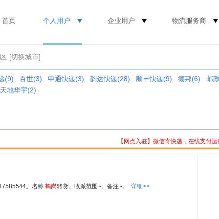
首页
个人用户
企业用户
物流服务商
农区
[切换城市]
(9)
百世(3)
申通快递(3)
韵达快递(28)
顺丰快递(9)
德邦(6)
邮政
天地华宇(2)
【网点入驻】微信寄快递，在线支付运
585544。名称:
鹤岗
转货。收派范围:-。备注:-。
详细>>