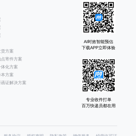
案
案
案
AI时效智能预估
下载APP立即体验
发货方案
地点寄件方案
一体化方案
降本方案
所函证解决方案
专业收件打单
百万快递员都在用