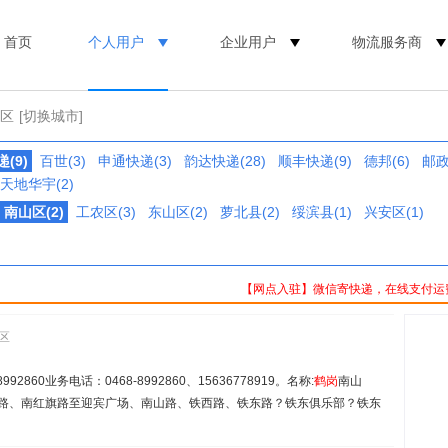
首页
个人用户
企业用户
物流服务商
山区
[切换城市]
(9)
百世(3)
申通快递(3)
韵达快递(28)
顺丰快递(9)
德邦(6)
邮政
天地华宇(2)
南山区(2)
工农区(3)
东山区(2)
萝北县(2)
绥滨县(1)
兴安区(1)
【网点入驻】微信寄快递，在线支付运
区
860业务电话：0468-8992860、15636778919。名称:
鹤岗
南山
进路、南红旗路至迎宾广场、南山路、铁西路、铁东路？铁东俱乐部？铁东