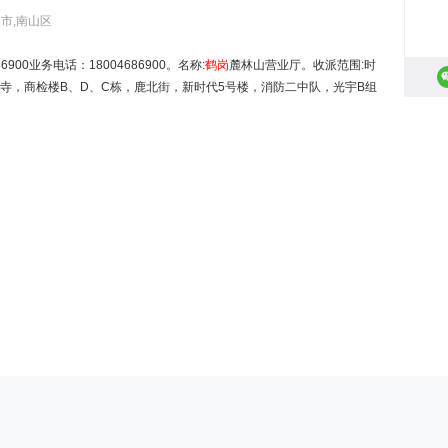
岗市,南山区
900业务电话：18004686900。名称:
鹤岗
麓林山营业厅。收派范围:时
宝寺，商检楼B、D、C栋，鹿北街，新时代5号楼，消防二中队，光宇B组