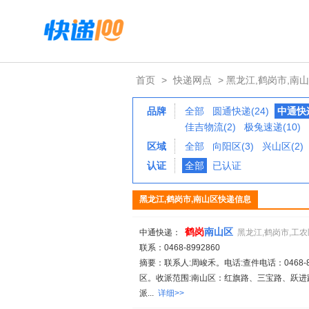
首页
>
快递网点
> 黑龙江,鹤岗市,南
品牌
全部
圆通快递(24)
中通快递
佳吉物流(2)
极兔速递(10)
区域
全部
向阳区(3)
兴山区(2)
认证
全部
已认证
黑龙江,鹤岗市,南山区快递信息
鹤岗
南山区
中通快递：
黑龙江,鹤岗市,工农
联系：0468-8992860
摘要：联系人:周峻禾。电话:查件电话：0468-8992
区。收派范围:南山区：红旗路、三宝路、跃
派...
详细>>