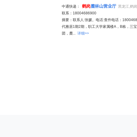
鹤岗
麓林山营业厅
中通快递：
黑龙江,鹤
联系：18004686900
摘要：联系人:张媛。电话:查件电话：18004686
代雅居1期2期，职工大学家属楼A，B栋，三
团，麓...
详细>>