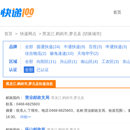
首页
首页
>
快递网点
> 黑龙江,鹤岗市,萝北县
[切换城市]
品牌
全部
圆通快递(24)
中通快递(9)
百世(3)
申通快递(3)
佳吉物流(2)
极兔速递(10)
天地华宇(2)
区域
全部
向阳区(11)
兴山区(1)
南山区(4)
工农区(3)
东山
认证
全部
已认证
黑龙江,鹤岗市,萝北县快递信息
营业邮政支局
邮政国内：
黑龙江,鹤岗市,萝北县
联系：0468-6825603
摘要：联系人:丁维玲。电话:0468-6825603。名称:营业邮政支局。收派范围:-。
16:30。
详细>>
环山邮政所
邮政国内：
黑龙江,鹤岗市,萝北县