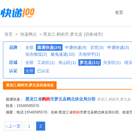
首页
首页
>
快递网点
> 黑龙江,鹤岗市,萝北县
[切换城市]
品牌
全部
圆通快递(24)
中通快递(9)
百世(3)
申通快递(3)
佳吉物流(2)
极兔速递(10)
天地华宇(2)
区域
全部
工农区(1)
东山区(1)
萝北县(11)
兴安区(1)
绥滨
认证
全部
已认证
黑龙江,鹤岗市,萝北县快递信息
黑龙江省
鹤岗
市萝北县鹤北林业局分部
圆通快递：
黑龙江,鹤岗市,萝北县
联系：15546595570
摘要：电话:15546595570。名称:黑龙江省
鹤岗
市萝北县鹤北林业局分部。收派范围
上一页
1
2