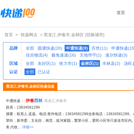
首页
首页
>
快递网点
> 黑龙江,伊春市,金林区
[切换城市]
品牌
全部
圆通快递(20)
中通快递(9)
百世(11)
申通快递(15
佳吉物流(4)
极兔速递(16)
天地华宇(1)
速尔快递(3)
区域
全部
友好区(1)
铁力市(1)
金林区(1)
丰林县(2)
汤旺县
认证
全部
已认证
黑龙江,伊春市,金林区快递信息
伊
春
西林
中通快递：
黑龙江,伊春市
联系：13634581299
摘要：联系人:孟嘉。电话:查件电话：13634581299业务电话：13634581299。
荣街，新华委，文化街，南范，延河家园，繁荣小区，爱民小区等只派送市区内。
务,代收...
详细>>